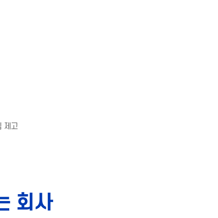
심 제고
는 회사