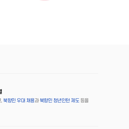
결
,
북향민 우대 채용
과
북향민 청년인턴 제도
등을