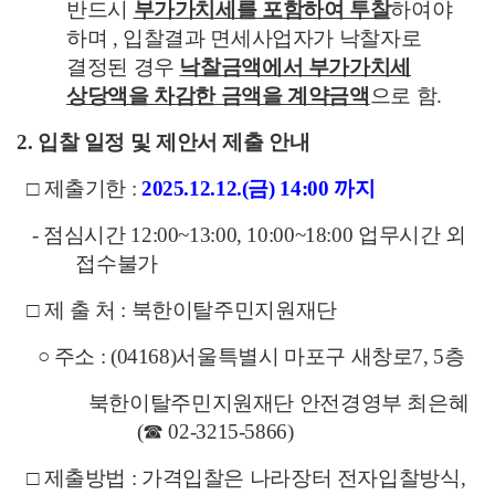
반드시
부가가치세를 포함하여 투찰
하여야
하며
,
입찰결과 면세사업자가 낙찰자로
결정된 경우
낙찰금액에서 부가가치세
상당액을 차감한 금액을 계약금액
으로 함
.
2. 입찰 일정 및 제안서 제출 안내
□
제출기한
:
2025.12.12.(
금
) 14:00
까지
-
점심시간
12:00~13:00, 10:00~18:00
업무시간 외
접수불가
□
제 출 처
:
북한이탈주민지원재단
○
주소
: (04168)
서울특별시 마포구 새창로
7, 5
층
북한이탈주민지원재단 안전경영부 최은혜
(
☎
02-3215-5866)
□
제출방법
:
가격입찰은 나라장터 전자입찰방식
,