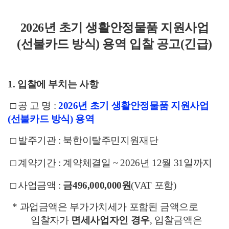
2026년 초기 생활안정물품 지원사업
(선불카드 방식) 용역 입찰 공고(긴급)
1. 입찰에 부치는 사항
□ 공 고 명 :
2026년 초기 생활안정물품 지원사업
(선불카드 방식) 용역
□
발주기관
:
북한이탈주민지원재단
□
계약기간
:
계약체결일
~ 2026
년
12
월
31
일까지
□
사업금액
:
금
496,000,000
원
(VAT
포함
)
*
과업금액은 부가가치세가 포함된 금액으로
입찰자가
면세사업자인 경우
,
입찰금액은