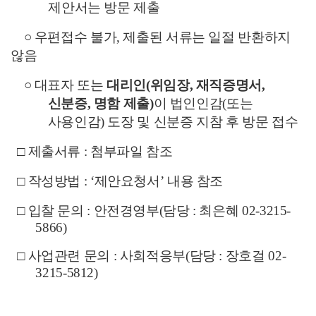
제안서는 방문 제출
○
우편접수 불가
,
제출된 서류는 일절 반환하지
않음
○
대표자 또는
대리인
(
위임장
,
재직증명서
,
신분증
,
명함 제출
)
이 법인인감
(
또는
사용인감
)
도장 및 신분증 지참 후 방문 접수
□
제출서류
:
첨부파일 참조
□
작성방법
: ‘
제안요청서
’
내용 참조
□
입찰 문의
:
안전경영부
(
담당
:
최은혜
02-3215-
5866)
□
사업관련 문의
:
사회적응부
(
담당
:
장호걸
02-
3215-5812)